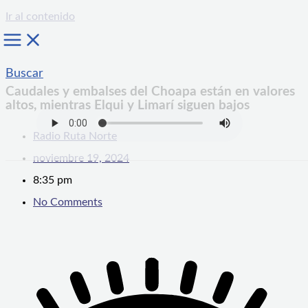
Ir al contenido
Buscar
Caudales y embalses del Choapa están en valores
altos, mientras Elqui y Limarí siguen bajos
Radio Ruta Norte
noviembre 19, 2024
8:35 pm
No Comments