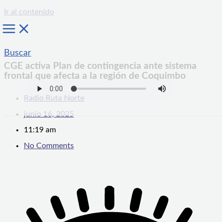
Ir al contenido
Buscar
CGE activa Plan de contingencia ante sistema
frontal que afecta a la región de Coquimbo
Radio Ruta Norte
junio 16, 2025
11:19 am
No Comments