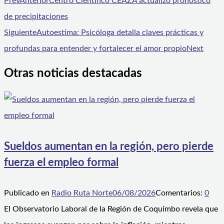
Prev
Anterior
Centro Científico CEAZA actualizó pronóstico
de precipitaciones
Siguiente
Autoestima: Psicóloga detalla claves prácticas y
profundas para entender y fortalecer el amor propio
Next
Otras noticias destacadas
Sueldos aumentan en la región, pero pierde
fuerza el empleo formal
Publicado en
Radio Ruta Norte
06/08/2026
Comentarios:
0
El Observatorio Laboral de la Región de Coquimbo revela que