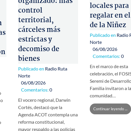
organizado: más
locales para
control
regalar en el
territorial,
n
de la Niñez
cárceles más
as
Publicado en
Radio 
estrictas y
Norte
decomiso de
06/08/2026
ón
Comentarios:
0
bienes
En el marco de esta
Publicado en
Radio Ruta
celebración, el FOSIS
Norte
Seremi de Desarrollo
06/08/2026
Familia invitaron a l
Comentarios:
0
o
comunidad…
El vocero regional, Darwin
io
Cortés, destacó que la
Continuar leyendo ...
Agenda ACOT contempla una
reforma constitucional,
o
mayor respaldo a las policías