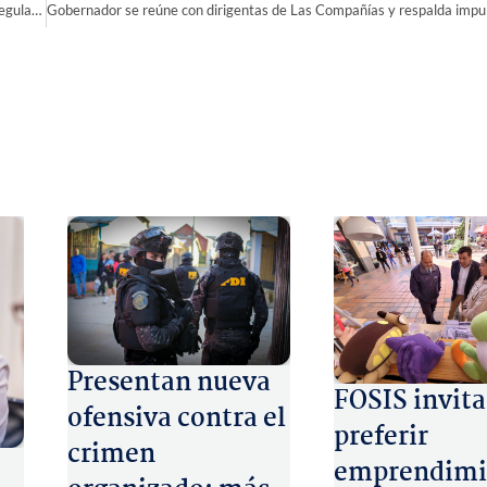
Junta de vecinos salvará su sede social gracias a modificación del plano regulador en La Villa El Palqui
Presentan nueva
FOSIS invita
ofensiva contra el
preferir
crimen
emprendimi