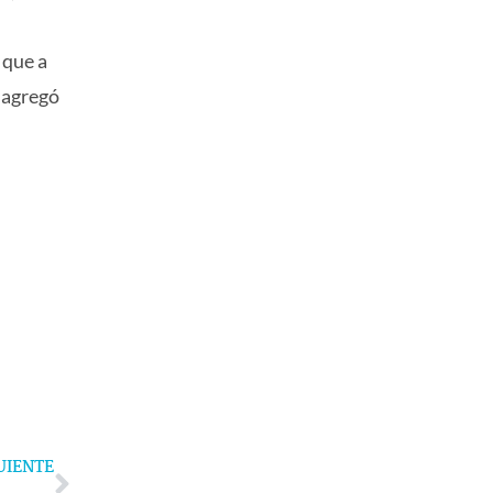
 que a
, agregó
Next
UIENTE