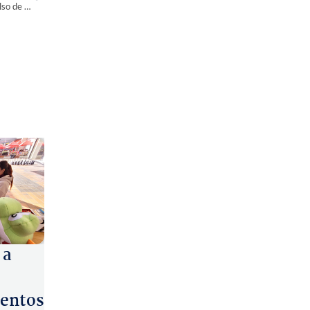
Gobernador se reúne con dirigentas de Las Compañías y respalda impulso de grandes proyectos
 a
entos