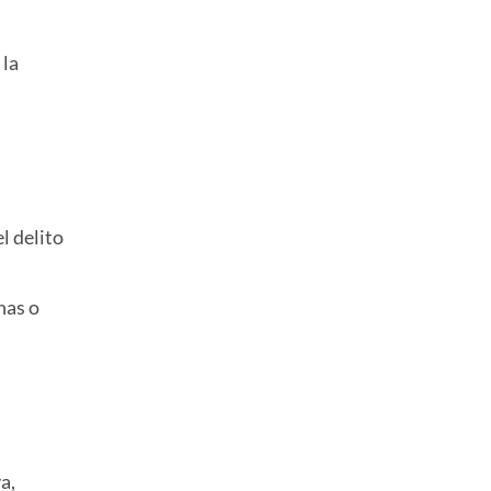
 la
l delito
nas o
a,