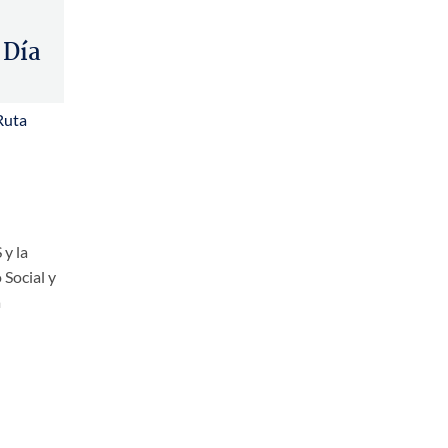
 Día
Ruta
 y la
 Social y
a