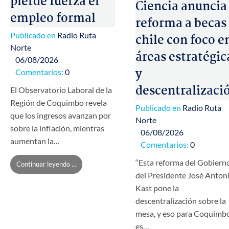
pierde fuerza el
Ciencia anuncia
empleo formal
reforma a becas
Publicado en
Radio Ruta
chile con foco e
Norte
áreas estratégic
06/08/2026
y
Comentarios:
0
descentralizaci
El Observatorio Laboral de la
Región de Coquimbo revela
Publicado en
Radio Ruta
que los ingresos avanzan por
Norte
sobre la inflación, mientras
06/08/2026
aumentan la…
Comentarios:
0
“Esta reforma del Gobiern
Continuar leyendo ...
del Presidente José Anton
Kast pone la
descentralización sobre la
mesa, y eso para Coquimb
es…