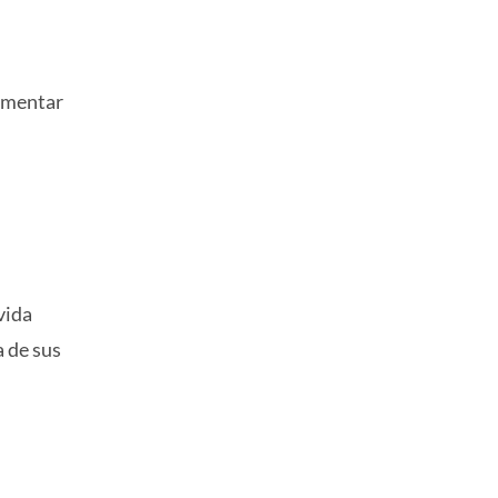
aumentar
vida
a de sus