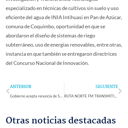
especializado en técnicas de cultivos sin suelo y uso
eficiente del agua de INIA Intihuasi en Pan de Azúcar,
comuna de Coquimbo, oportunidad en que se
abordaron el diseño de sistemas de riego
subterráneo, uso de energías renovables, entre otras,
instancia en que también se entregaron directrices
del Concurso Nacional de Innovación.
Prev
Ne
ANTERIOR
SIGUIENTE
Gobierno acepta renuncia de Seremi de Economía, Fomento y Turismo
RUTA NORTE FM TRANSMITIRÁ DEBATE RADIAL SOBRE PRIMARIAS PRESIDENCIALES EN CADENA REGIONAL
Otras noticias destacadas