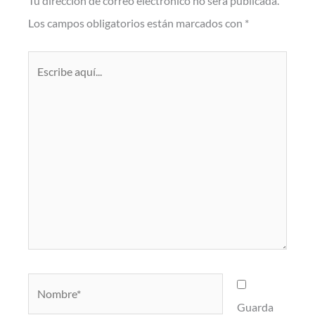
Tu dirección de correo electrónico no será publicada.
Los campos obligatorios están marcados con
*
Escribe
aquí...
Nombre*
Guarda