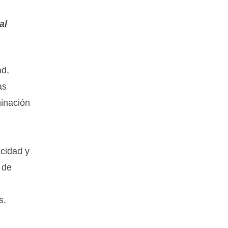
al
ad,
as
minación
cidad y
 de
s.