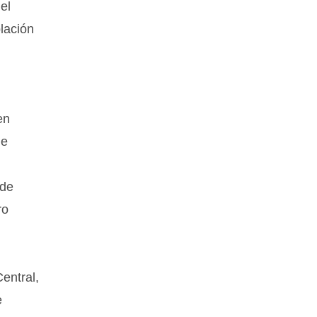
el
lación
en
de
 de
ro
entral,
e