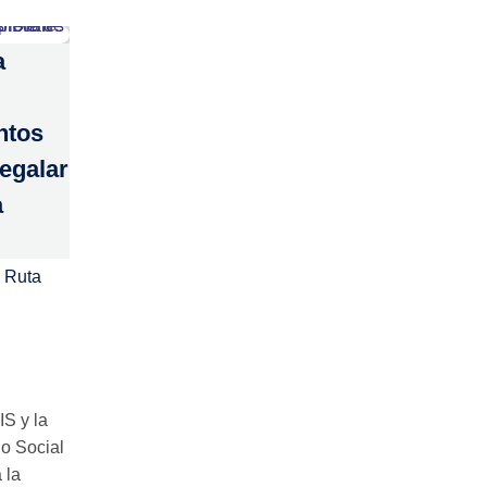
a
ntos
regalar
a
 Ruta
IS y la
o Social
 la