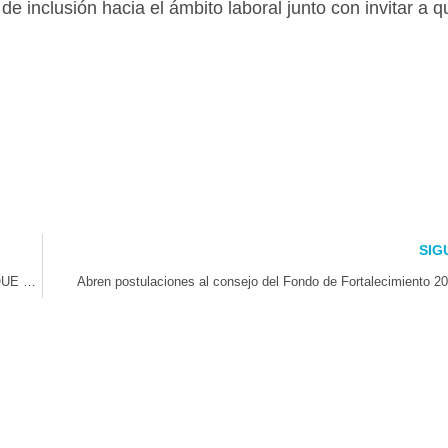
 inclusión hacia el ámbito laboral junto con invitar a q
SIG
POR UNANIMIDAD: SALA DE LA CÁMARA APRUEBA PROYECTO QUE DECLARA DÍA NACIONAL DEL ASTROTURISMO EL 2 DE JULIO
Abren postulaciones al consejo del Fondo de Fortalecimiento 2