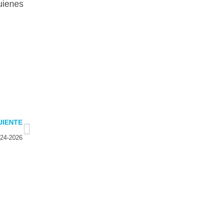
uienes
Next
UIENTE
024-2026