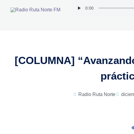
Ir
al
contenido
[COLUMNA] “Avanzando 
prácti
Radio Ruta Norte
dicie