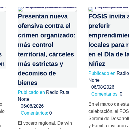
Presentan nueva
FOSIS invita 
ofensiva contra el
preferir
crimen organizado:
emprendimie
más control
locales para 
s
territorial, cárceles
en el Día de l
ón
más estrictas y
Niñez
decomiso de
Publicado en
Radio
Norte
bienes
06/08/2026
Publicado en
Radio Ruta
Comentarios:
0
Norte
no
En el marco de esta
06/08/2026
nio
celebración, el FOS
Comentarios:
0
Seremi de Desarroll
El vocero regional, Darwin
a
y Familia invitaron a