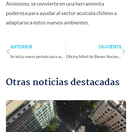
Asimismo, se convierte en una herramienta
poderosa para ayudar al sector acuícola chileno a
adaptarse a estos nuevos ambientes.
Prev
Ne
ANTERIOR
SIGUIENTE
Se inicia nuevo periodo para actualizar domicilio electoral: desde el 1 de diciembre
Oficina Móvil de Bienes Nacionales visitará Canela y Los Vilos esta semana
Otras noticias destacadas