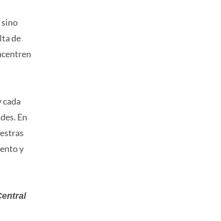
 sino
lta de
oncentren
y cada
des. En
uestras
iento y
Central