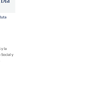
 Día
Ruta
 y la
 Social y
a