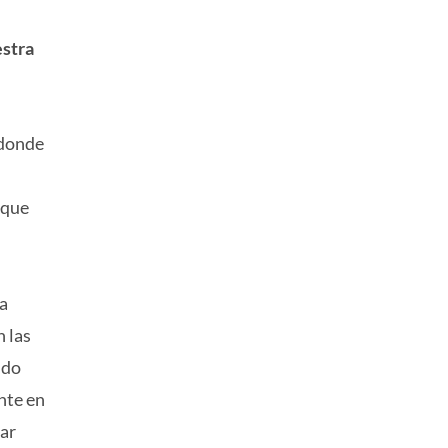
estra
 donde
 que
da
 las
ndo
nte en
ar