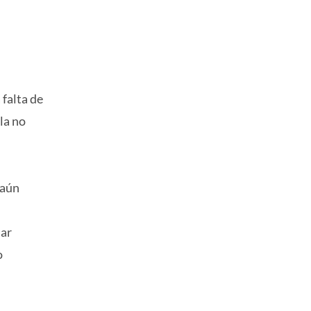
falta de
la no
 aún
mar
o