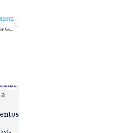
Next
UIENTE
Consejo de la Sociedad Civil plantea necesidades en primer encuentro con Gobernador Cristóbal Juliá
 a
entos