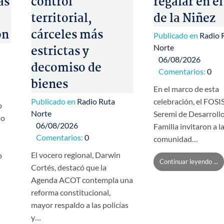
as
control
regalar en el
territorial,
de la Niñez
ón
cárceles más
Publicado en
Radio 
Norte
estrictas y
06/08/2026
decomiso de
Comentarios:
0
bienes
En el marco de esta
Publicado en
Radio Ruta
celebración, el FOSIS
o
Norte
Seremi de Desarrollo
io
06/08/2026
Familia invitaron a l
Comentarios:
0
comunidad…
El vocero regional, Darwin
o
Continuar leyendo ...
Cortés, destacó que la
Agenda ACOT contempla una
reforma constitucional,
mayor respaldo a las policías
y…