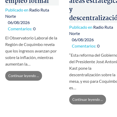
empleo formal
áreas estratégic
y
Publicado en
Radio Ruta
Norte
descentralizaci
06/08/2026
Publicado en
Radio Ruta
Comentarios:
0
Norte
El Observatorio Laboral de la
06/08/2026
Región de Coquimbo revela
Comentarios:
0
que los ingresos avanzan por
“Esta reforma del Gobiern
sobre la inflación, mientras
del Presidente José Anton
aumentan la…
Kast pone la
descentralización sobre la
Continuar leyendo ...
mesa, y eso para Coquimb
es…
Continuar leyendo ...