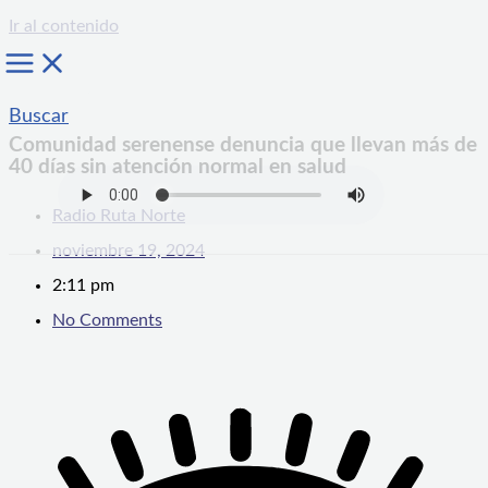
Ir al contenido
Buscar
Comunidad serenense denuncia que llevan más de
40 días sin atención normal en salud
Radio Ruta Norte
noviembre 19, 2024
2:11 pm
No Comments