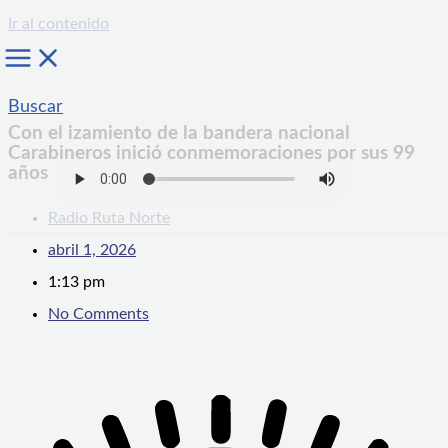
Ir al contenido
Buscar
Con el izamiento de la bandera nacional
Carabineros inició conmemoraciones por sus 99
años
Radio Ruta Norte
abril 1, 2026
1:13 pm
No Comments