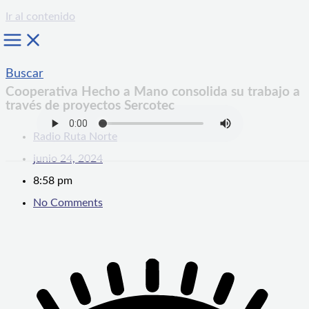
Ir al contenido
Buscar
Cooperativa Hecho a Mano consolida su trabajo a
través de proyectos Sercotec
Radio Ruta Norte
junio 24, 2024
8:58 pm
No Comments