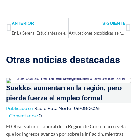
Prev
Ne
ANTERIOR
SIGUIENTE
En La Serena: Estudiantes de enseñanza media técnico profesional adquieren nuevas herramientas tras capacitarse a través de SENCE
Agrupaciones oncológicas se reúnen para celebrar el primer año de la mesa regional de Cáncer
Otras noticias destacadas
Sueldos aumentan en la región, pero
pierde fuerza el empleo formal
Publicado en
Radio Ruta Norte
06/08/2026
Comentarios:
0
El Observatorio Laboral de la Región de Coquimbo revela
que los ingresos avanzan por sobre la inflación, mientras