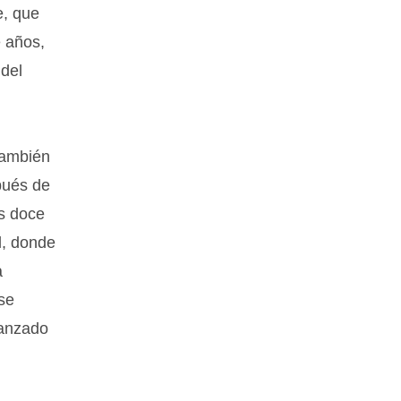
e, que
e años,
del
también
spués de
s doce
l, donde
a
se
vanzado