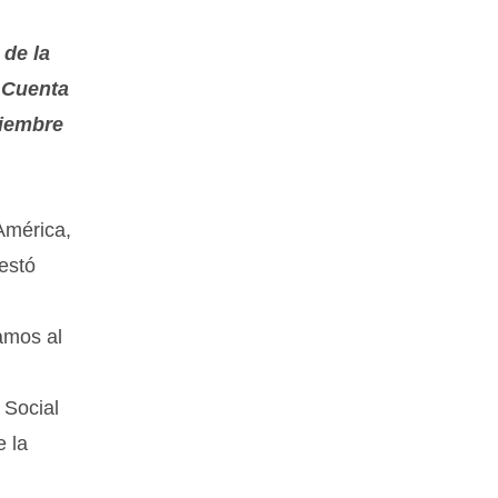
 de la
a Cuenta
ciembre
 América,
festó
amos al
 Social
e la