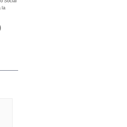
o Social
 la