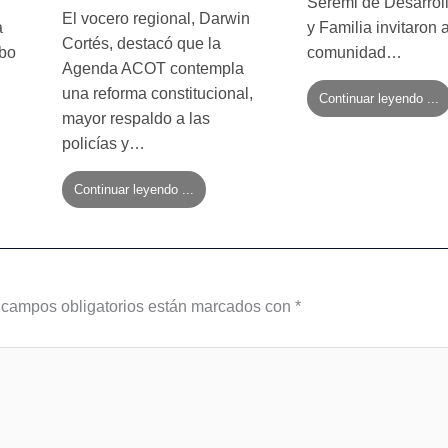
Seremi de Desarroll
El vocero regional, Darwin
a
y Familia invitaron a
Cortés, destacó que la
mbo
comunidad…
Agenda ACOT contempla
una reforma constitucional,
Continuar leyendo ...
mayor respaldo a las
policías y…
Continuar leyendo ...
 campos obligatorios están marcados con
*