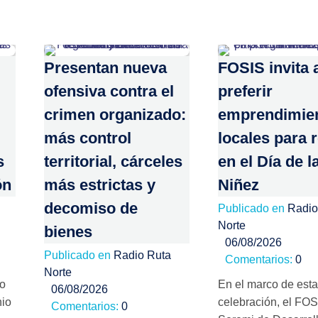
Presentan nueva
FOSIS invita 
ofensiva contra el
preferir
crimen organizado:
emprendimie
más control
locales para 
s
territorial, cárceles
en el Día de l
ón
más estrictas y
Niñez
decomiso de
Publicado en
Radio
Norte
bienes
06/08/2026
Publicado en
Radio Ruta
Comentarios:
0
Norte
no
En el marco de esta
06/08/2026
nio
celebración, el FOS
Comentarios:
0