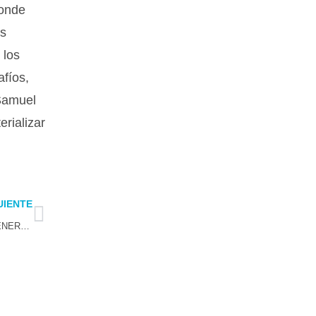
donde
os
 los
fíos,
 Samuel
rializar
Next
UIENTE
EN EL MARCO DEL 97 ° ANIVERSARIO DE CARABINEROS, EL GENERAL MUÑOZ Y GOBERNADORA NARANJO ANUNCIAN APERTURA DE LICITACIÓN COMPRA DE UN HELICÓPTERO PARA COMBATIR LA DELINCUENCIA EN LA REGIÓN DE COQUIMBO