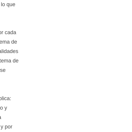
 lo que
or cada
stema de
alidades
 tema de
 se
lica:
vo y
a
 y por