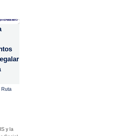
a
ntos
regalar
a
 Ruta
IS y la