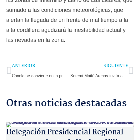
sumado a las condiciones meteorológicas, que
alertan la llegada de un frente de mal tiempo a la
alta cordillera agudizará la inestabilidad actual y
las nevadas en la zona.
Prev
Ne
ANTERIOR
SIGUIENTE
Canela se convierte en la primera comuna de la región en cumplir la meta de vacunación
Seremi Maité Arenas invita a participar de la 55° versión de la Feria Científica Nacional Juvenil
Otras noticias destacadas
Delegación Presidencial Regional