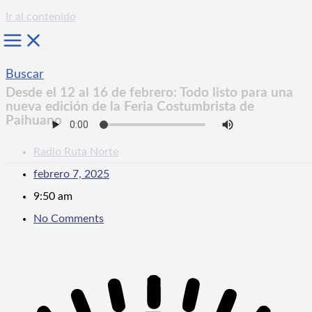
Ir al contenido
Buscar
Desde el 12 al 16 de febrero: Todo listo para una
nueva edición de la Feria Costumbrista de
Paihuano
Radio Ruta Norte
febrero 7, 2025
9:50 am
No Comments