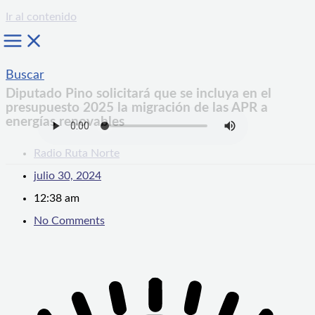
Ir al contenido
Buscar
Diputado Pino solicitará que se incluya en el
presupuesto 2025 la migración de las APR a
energías renovables
Radio Ruta Norte
julio 30, 2024
12:38 am
No Comments