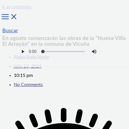
Ir al contenido
Buscar
En agosto comenzarán las obras de la “Nueva Villa
El Arrayán” en la comuna de Vicuña
Radio Ruta Norte
julio 23, 2024
10:15 pm
No Comments