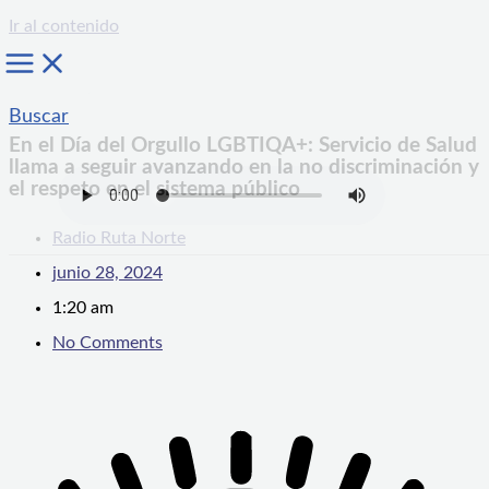
Ir al contenido
Buscar
En el Día del Orgullo LGBTIQA+: Servicio de Salud
llama a seguir avanzando en la no discriminación y
el respeto en el sistema público
Radio Ruta Norte
junio 28, 2024
1:20 am
No Comments