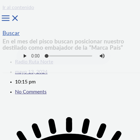
Ir al contenido
Buscar
En el mes del pisco buscan posicionar nuestro
destilado como embajador de la “Marca País”
Radio Ruta Norte
mayo 13, 2024
10:15 pm
No Comments