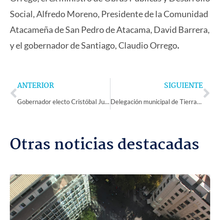
Social, Alfredo Moreno, Presidente de la Comunidad
Atacameña de San Pedro de Atacama, David Barrera,
y el gobernador de Santiago, Claudio Orrego
.
Prev
Ne
ANTERIOR
SIGUIENTE
Gobernador electo Cristóbal Juliá realiza los nombramientos de su equipo de confianza
Delegación municipal de Tierras Blancas fortalece sus servicios y prestaciones para la comunidad
Otras noticias destacadas