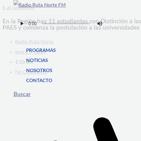
Ir al contenido
En la Región hay 11 estudiantes con Distinción a la
PAES y comienza la postulación a las universidades
Radio Ruta Norte
PROGRAMAS
enero 3, 2024
NOTICIAS
1:13 am
NOSOTROS
No Comments
CONTACTO
Buscar