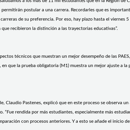
saludamos a los más de 11 mil estudiantes que en la Región de 
 permitirán postular a una carrera. Recordarles que es importante
 carreras de su preferencia. Por eso, hay plazo hasta el viernes 5
que recibieron la distinción a las trayectorias educativas”.
spectos técnicos que muestran un mejor desempeño de las PAES, e
en que la prueba obligatoria (M1) muestra un mejor ajuste a la p
le, Claudio Pastenes, explicó que en este proceso se observa un a
. “Fue rendida por más estudiantes, especialmente más estudian
mparación con procesos anteriores. Y a esto se añade el inicio d