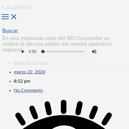
Ir al contenido
Buscar
En una mejorada sede del SRJ Coquimbo se
realizó la tercera sesión del comité operativo
regional
Radio Ruta Norte
marzo 22, 2024
8:52 pm
No Comments