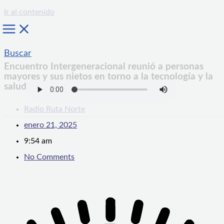
Ir al contenido
Buscar
Encuentro Intergeneracional reunió a personas
mayores y sus nietos en torno a la tecnología y la
salud
Radio Ruta Norte
enero 21, 2025
9:54 am
No Comments