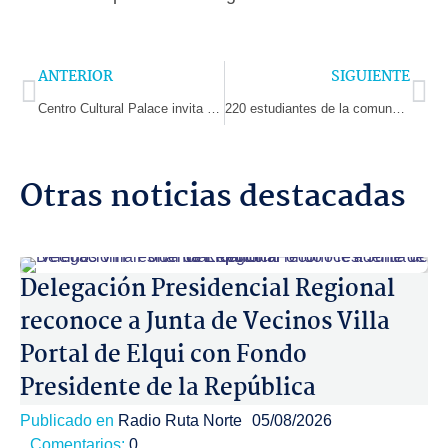
Prev
Ne
ANTERIOR
SIGUIENTE
Centro Cultural Palace invita a disfrutar del teatro y la música coral este fin de semana
220 estudiantes de la comuna de Los Vilos reciben herramientas digitales gracias al Programa de Becas TIC
Otras noticias destacadas
Delegación Presidencial Regional
reconoce a Junta de Vecinos Villa
Portal de Elqui con Fondo
Presidente de la República
Publicado en
Radio Ruta Norte
05/08/2026
Comentarios:
0