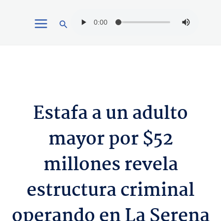
Ir
Buscar
al
contenido
Estafa a un adulto
mayor por $52
millones revela
estructura criminal
operando en La Serena