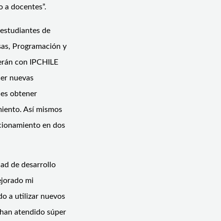
 a docentes”.
 estudiantes de
sas, Programación y
cerán con IPCHILE
cer nuevas
les obtener
miento. Así mismos
ccionamiento en dos
ad de desarrollo
ejorado mi
o a utilizar nuevos
 han atendido súper