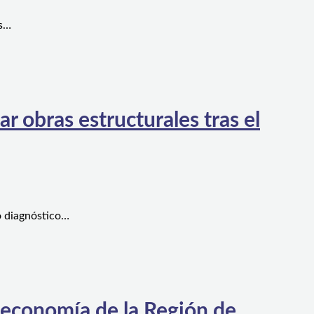
es…
 obras estructurales tras el
o diagnóstico…
 economía de la Región de