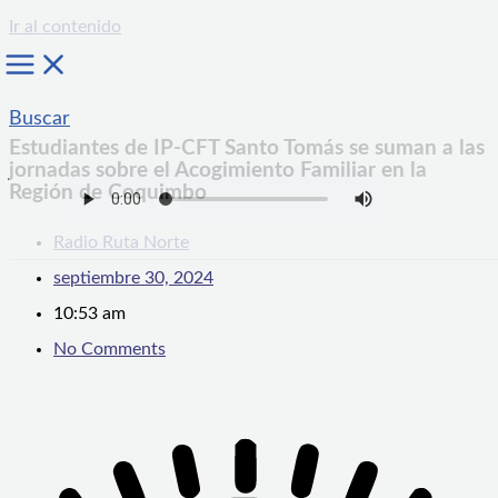
Ir al contenido
Buscar
Estudiantes de IP-CFT Santo Tomás se suman a las
jornadas sobre el Acogimiento Familiar en la
Región de Coquimbo
Radio Ruta Norte
septiembre 30, 2024
10:53 am
No Comments