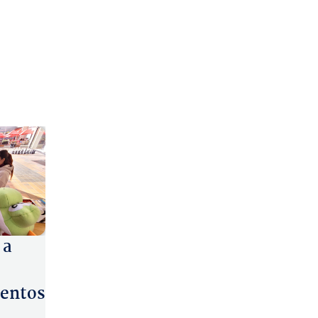
 a
entos