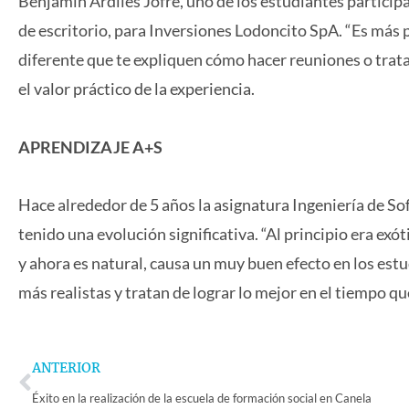
Benjamín Ardiles Jofré, uno de los estudiantes participa
de escritorio, para Inversiones Lodoncito SpA. “Es más 
diferente que te expliquen cómo hacer reuniones o trata
el valor práctico de la experiencia.
APRENDIZAJE A+S
Hace alrededor de 5 años la asignatura Ingeniería de S
tenido una evolución significativa. “Al principio era exó
y ahora es natural, causa un muy buen efecto en los estu
más realistas y tratan de lograr lo mejor en el tiempo qu
Prev
ANTERIOR
Éxito en la realización de la escuela de formación social en Canela