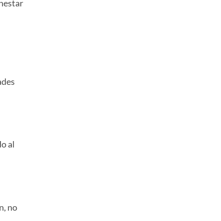
nestar
ades
o al
n, no