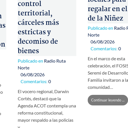
control
regalar en el
territorial,
n
de la Niñez
cárceles más
as
Publicado en
Radio 
estrictas y
Norte
decomiso de
06/08/2026
ón
Comentarios:
0
bienes
En el marco de esta
Publicado en
Radio Ruta
celebración, el FOSIS
Norte
Seremi de Desarrollo
06/08/2026
Familia invitaron a l
Comentarios:
0
o
comunidad…
El vocero regional, Darwin
io
Cortés, destacó que la
Continuar leyendo ...
Agenda ACOT contempla una
reforma constitucional,
o
mayor respaldo a las policías
y…