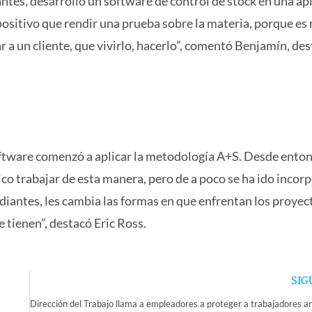
ntes, desarrolló un software de control de stock en una ap
positivo que rendir una prueba sobre la materia, porque es
r a un cliente, que vivirlo, hacerlo”, comentó Benjamín, de
oftware comenzó a aplicar la metodología A+S. Desde enton
tico trabajar de esta manera, pero de a poco se ha ido inco
diantes, les cambia las formas en que enfrentan los proyec
e tienen”, destacó Eric Ross.
SIG