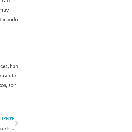
licación
 muy
stacando
ces, han
rporando
tos, son
Next
UIENTE
Dirección del Trabajo llama a empleadores a proteger a trabajadores ante sistema frontal, incluyendo la posibilidad de ofrecer teletrabajo