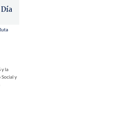
 Día
Ruta
 y la
 Social y
a