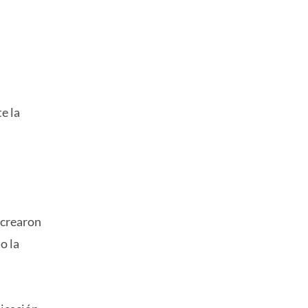
e la
 crearon
o la