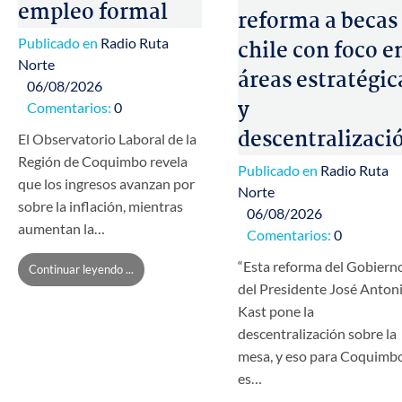
empleo formal
reforma a becas
Publicado en
Radio Ruta
chile con foco e
Norte
áreas estratégic
06/08/2026
y
Comentarios:
0
descentralizaci
El Observatorio Laboral de la
Región de Coquimbo revela
Publicado en
Radio Ruta
que los ingresos avanzan por
Norte
sobre la inflación, mientras
06/08/2026
aumentan la…
Comentarios:
0
“Esta reforma del Gobiern
Continuar leyendo ...
del Presidente José Anton
Kast pone la
descentralización sobre la
mesa, y eso para Coquimb
es…