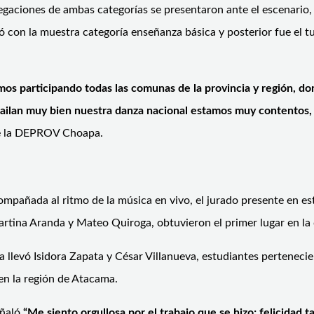
legaciones de ambas categorías se presentaron ante el escenario,
dió con la muestra categoría enseñanza básica y posterior fue el
mos participando todas las comunas de la provincia y región, d
bailan muy bien nuestra danza nacional estamos muy contentos,
 de la DEPROV Choapa.
compañada al ritmo de la música en vivo, el jurado presente en e
Martina Aranda y Mateo Quiroga, obtuvieron el primer lugar en la
la llevó Isidora Zapata y César Villanueva, estudiantes pertenec
en la región de Atacama.
eñaló
“Me siento orgullosa por el trabajo que se hizo; felicida