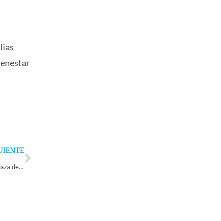
lias
ienestar
Next
UIENTE
Más de mil personas dieron vida a la Muestra Patrimonial 2026 en la Plaza de Armas de La Serena