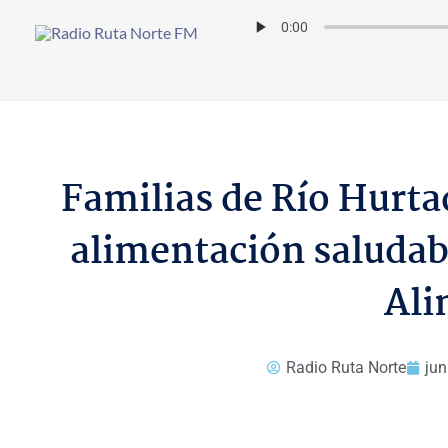
Ir
al
contenido
Familias de Río Hurtad
alimentación saludab
Ali
Radio Ruta Norte
jun