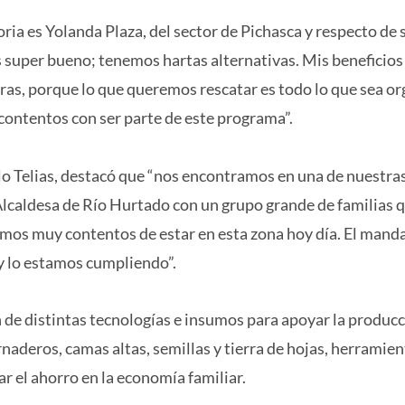
ria es Yolanda Plaza, del sector de Pichasca y respecto de 
s super bueno; tenemos hartas alternativas. Mis beneficios
duras, porque lo que queremos rescatar es todo lo que sea or
 contentos con ser parte de este programa”.
lo Telias, destacó que “nos encontramos en una de nuestra
Alcaldesa de Río Hurtado con un grupo grande de familias 
mos muy contentos de estar en esta zona hoy día. El manda
 y lo estamos cumpliendo”.
de distintas tecnologías e insumos para apoyar la produc
rnaderos, camas altas, semillas y tierra de hojas, herramie
r el ahorro en la economía familiar.