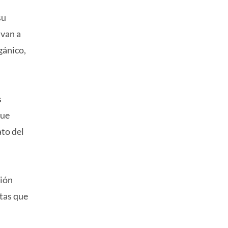
su
 van a
gánico,
s
que
to del
ción
ntas que