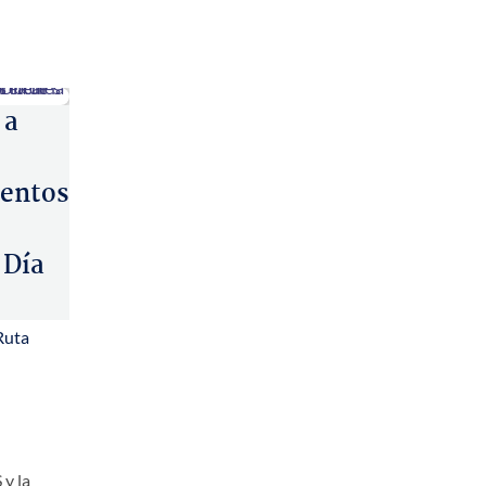
 a
entos
 Día
Ruta
 y la