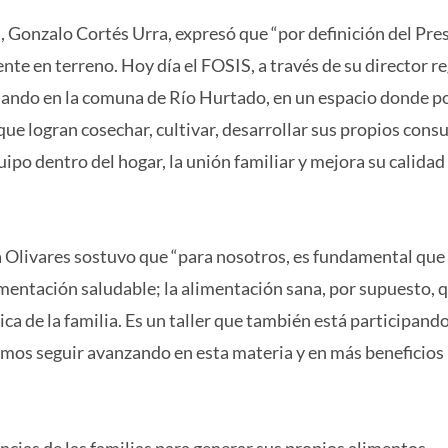
a, Gonzalo Cortés Urra, expresó que “por definición del Pre
te en terreno. Hoy día el FOSIS, a través de su director re
bajando en la comuna de Río Hurtado, en un espacio donde
que logran cosechar, cultivar, desarrollar sus propios cons
uipo dentro del hogar, la unión familiar y mejora su calidad
a Olivares sostuvo que “para nosotros, es fundamental que
imentación saludable; la alimentación sana, por supuesto, q
ca de la familia. Es un taller que también está participand
mos seguir avanzando en esta materia y en más beneficios
cias de las familias para generar sus propios alimentos,