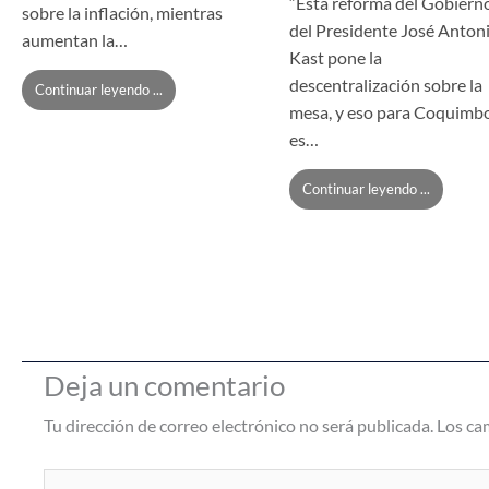
“Esta reforma del Gobiern
sobre la inflación, mientras
del Presidente José Anton
aumentan la…
Kast pone la
descentralización sobre la
Continuar leyendo ...
mesa, y eso para Coquimb
es…
Continuar leyendo ...
Deja un comentario
Tu dirección de correo electrónico no será publicada.
Los ca
Escribe