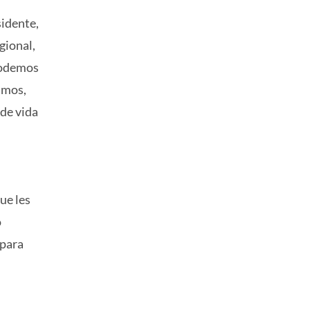
sidente,
gional,
 podemos
umos,
 de vida
ue les
o
 para