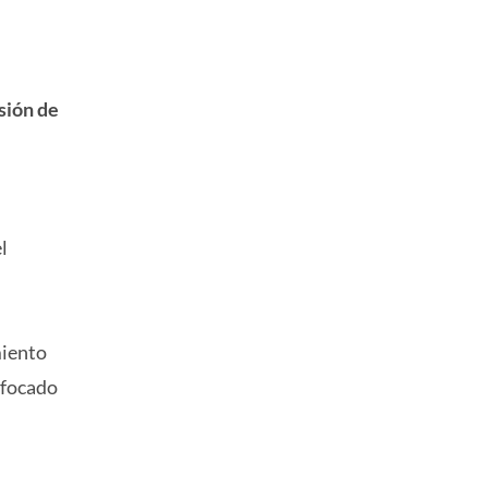
sión de
l
miento
enfocado