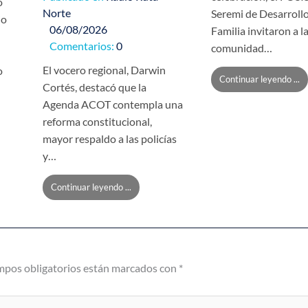
o
Norte
Seremi de Desarrollo
io
06/08/2026
Familia invitaron a l
Comentarios:
0
comunidad…
El vocero regional, Darwin
o
Continuar leyendo ...
Cortés, destacó que la
Agenda ACOT contempla una
reforma constitucional,
mayor respaldo a las policías
y…
Continuar leyendo ...
mpos obligatorios están marcados con
*