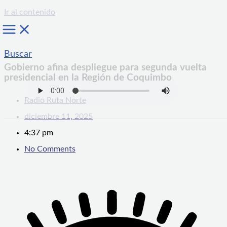
Ir al contenido
Buscar
Gobierno afina despliegue para segunda vuelta
presidencial en la Región de Coquimbo
Radio Ruta Norte
diciembre 11, 2025
4:37 pm
No Comments