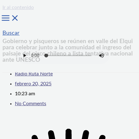
Ir al contenido
Buscar
Gobierno y pisqueros se reúnen en valle del Elqui
para celebrar junto a la comunidad el ingreso del
paisaje del pisco chileno a lista tentativa nacional
ante UNESCO
Radio Ruta Norte
febrero 20, 2025
10:23 am
No Comments