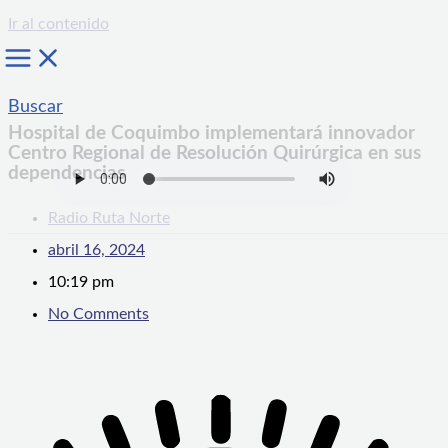
Ir al contenido
Buscar
Hospital de Coquimbo implementará innovador
Centro Regional de Resolución Quirúrgica en sus
dependencias
Radio Ruta Norte
abril 16, 2024
10:19 pm
No Comments