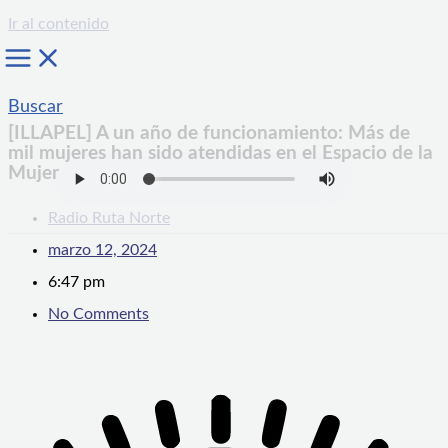
Ir al contenido
Buscar
[ILLAPEL] A un año de funcionamiento: Más de
mil mujeres han sido atendidas en el Espacio de la
Mujer
Radio Ruta Norte
marzo 12, 2024
6:47 pm
No Comments