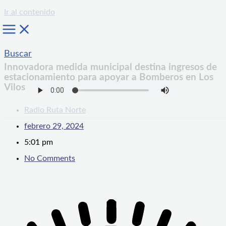
Ir al contenido
Buscar
Innovadora medida municipal destina ingresos de
estacionamiento para apoyar a Bomberos en Los
Vilos
Radio Ruta Norte
febrero 29, 2024
5:01 pm
No Comments