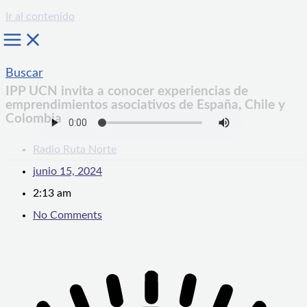
Ir al contenido
Buscar
IPP UCN invita a conocer experiencias de
emprendimientos asociativos de España, Chile y
Colombia
Radio Ruta Norte
junio 15, 2024
2:13 am
No Comments