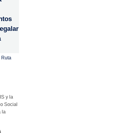
ntos
regalar
a
 Ruta
IS y la
o Social
 la