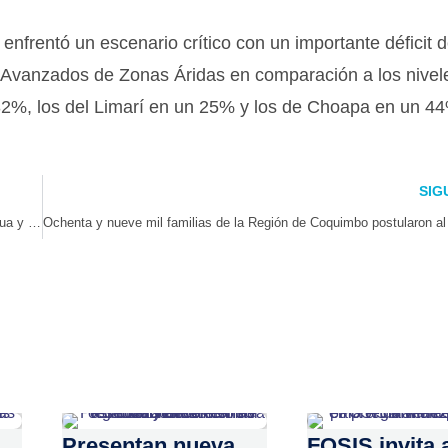
nfrentó un escenario crítico con un importante déficit 
s Avanzados de Zonas Áridas en comparación a los nivel
 32%, los del Limarí en un 25% y los de Choapa en un 4
SIG
Alianza entre la UCN y Liceo de Canela impulsa el uso eficiente del agua y fomenta el emprendimiento en jóvenes
Presentan nueva
FOSIS invita 