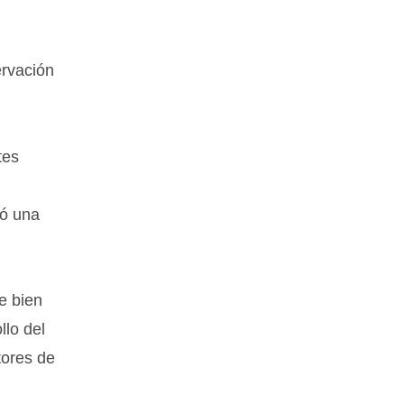
ervación
tes
só una
e bien
llo del
tores de