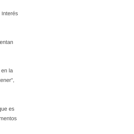
 Interés
ientan
 en la
ener”,
 que es
lementos