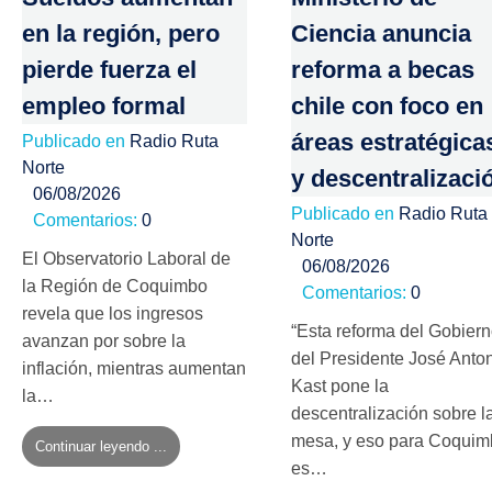
en la región, pero
Ciencia anuncia
pierde fuerza el
reforma a becas
empleo formal
chile con foco en
áreas estratégica
Publicado en
Radio Ruta
Norte
y descentralizaci
06/08/2026
Publicado en
Radio Ruta
Comentarios:
0
Norte
El Observatorio Laboral de
06/08/2026
la Región de Coquimbo
Comentarios:
0
revela que los ingresos
“Esta reforma del Gobier
avanzan por sobre la
del Presidente José Anto
inflación, mientras aumentan
Kast pone la
la…
descentralización sobre l
mesa, y eso para Coqui
Continuar leyendo ...
es…