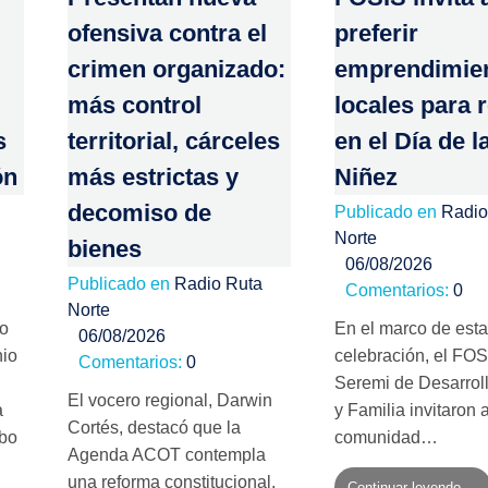
ofensiva contra el
preferir
crimen organizado:
emprendimie
más control
locales para 
s
territorial, cárceles
en el Día de l
ón
más estrictas y
Niñez
decomiso de
Publicado en
Radio
Norte
bienes
06/08/2026
Publicado en
Radio Ruta
Comentarios:
0
Norte
no
En el marco de esta
06/08/2026
nio
celebración, el FOS
Comentarios:
0
Seremi de Desarroll
El vocero regional, Darwin
a
y Familia invitaron a
Cortés, destacó que la
mbo
comunidad…
Agenda ACOT contempla
una reforma constitucional,
Continuar leyendo ...