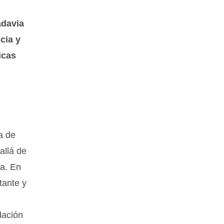
adavia
cia y
icas
a de
allá de
ña. En
tante y
dación