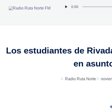
Ir
al
contenido
Los estudiantes de Rivad
en asunt
Radio Ruta Norte
novie