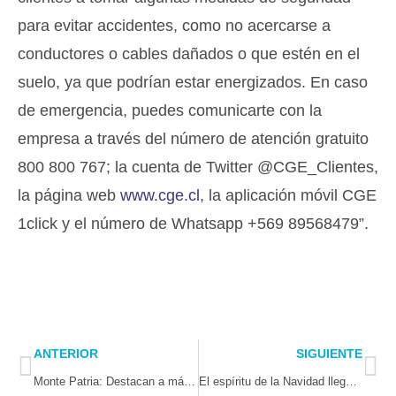
para evitar accidentes, como no acercarse a
conductores o cables dañados o que estén en el
suelo, ya que podrían estar energizados. En caso
de emergencia, puedes comunicarte con la
empresa a través del número de atención gratuito
800 800 767; la cuenta de Twitter @CGE_Clientes,
la página web
www.cge.cl
, la aplicación móvil CGE
1click y el número de Whatsapp +569 89568479”.
Prev
Ne
ANTERIOR
SIGUIENTE
Monte Patria: Destacan a más de 180 alumnos de la comuna por participar en los Juegos Deportivos 2023
El espíritu de la Navidad llega a Illapel Miles de personas participaron del encendido del Árbol y de espectacular Carnaval Navideño