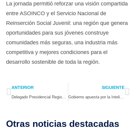
La jornada permitió reforzar una visión compartida
entre ASOINCO y el Servicio Nacional de
Reinserción Social Juvenil: una región que genera
oportunidades para sus jóvenes construye
comunidades más seguras, una industria más
competitiva y mejores condiciones para el
desarrollo sostenible de toda la región.
Prev
Ne
ANTERIOR
SIGUIENTE
Delegado Presidencial Regional, Víctor Pino: “El Presidente hizo un recorrido por las necesidades de la gente y desde la urgencia nos vamos a movilizar”
Gobierno apuesta por la Inteligencia Artificial y la Innovación como ejes de la Estrategia de Ciencia y Tecnología para la Región de Coquimbo
Otras noticias destacadas