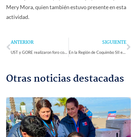
Mery Mora, quien también estuvo presente en esta
actividad.
Prev
Ne
ANTERIOR
SIGUIENTE
UST y GORE realizaron foro conversatorio para abordar la atracción de inversión extranjera en la región
En la Región de Coquimbo SII espera recibir más de 188.478 declaraciones y ofrecerá propuestas para 156.884 contribuyentes
Otras noticias destacadas