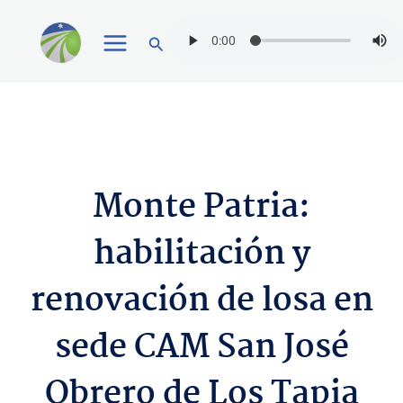
Ir
Buscar
al
contenido
Monte Patria:
habilitación y
renovación de losa en
sede CAM San José
Obrero de Los Tapia