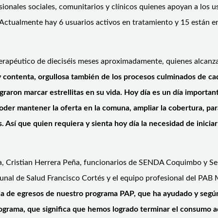
ionales sociales, comunitarios y clínicos quienes apoyan a los us
Actualmente hay 6 usuarios activos en tratamiento y 15 están en 
erapéutico de dieciséis meses aproximadamente, quienes alcanzar
 contenta, orgullosa también de los procesos culminados de ca
raron marcar estrellitas en su vida. Hoy día es un día importante
oder mantener la oferta en la comuna, ampliar la cobertura, pa
 Así que quien requiera y sienta hoy día la necesidad de inici
na, Cristian Herrera Peña, funcionarios de SENDA Coquimbo y Se
nal de Salud Francisco Cortés y el equipo profesional del PAB Mo
 de egresos de nuestro programa PAP, que ha ayudado y según l
grama, que significa que hemos logrado terminar el consumo ad