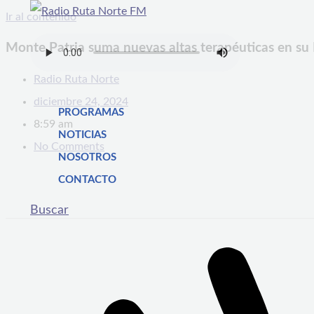
Ir al contenido
Monte Patria suma nuevas altas terapéuticas en s
Radio Ruta Norte
diciembre 24, 2024
PROGRAMAS
8:59 am
NOTICIAS
No Comments
NOSOTROS
CONTACTO
Buscar