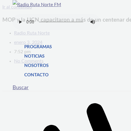
Ir al contenido
MOP y la UCN capacitaron a más de un centenar de 
Radio Ruta Norte
enero 3, 2024
PROGRAMAS
7:52 pm
NOTICIAS
No Comments
NOSOTROS
CONTACTO
Buscar