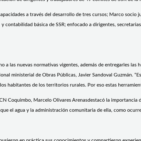
us capacidades a través del desarrollo de tres cursos; Marco socio
y contabilidad básica de SSR; enfocado a dirigentes, secretaria
no a las nuevas normativas vigentes, además de entregarles las h
gional ministerial de Obras Públicas, Javier Sandoval Guzmán. “E
 los habitantes de los territorios rurales. Por eso estas herramie
 UCN Coquimbo, Marcelo Olivares Arenasdestacó la importancia de 
 que el agua y la administración comunitaria de ella, como ocurre e
es pusieron en práctica sus conocimientos y compartieron experien