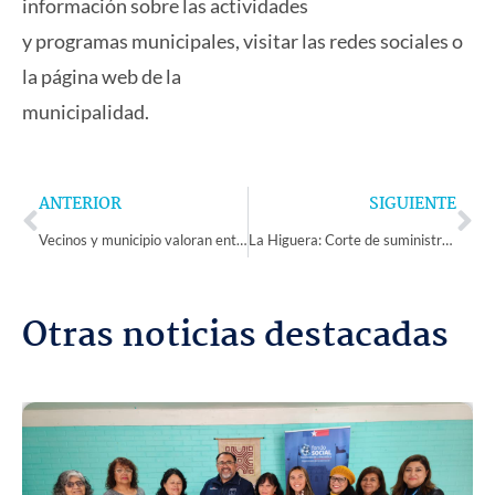
información sobre las actividades
y programas municipales, visitar las redes sociales o
la página web de la
municipalidad.
Prev
Ne
ANTERIOR
SIGUIENTE
Vecinos y municipio valoran entrega de piscina decantadora en Las Compañías
La Higuera: Corte de suministro eléctrico afecta a 2.468 clientes por robo de cables
Otras noticias destacadas