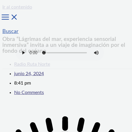
Ir al contenido
Buscar
Obra “Lágrimas del mar, experiencia sensorial
inmersiva” invita a un viaje de imaginación por el
fondo del océano
Radio Ruta Norte
junio 24, 2024
8:41 pm
No Comments