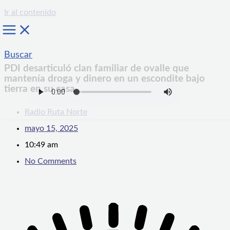
Ir al contenido
Buscar
PDI desarticuló clan familiar de ovalle que
mantenía droga y dinero en un escondite bajo
tierra en su casa
Radio Ruta Norte
mayo 15, 2025
10:49 am
No Comments