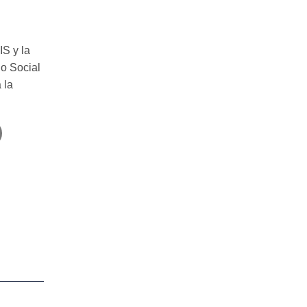
IS y la
o Social
 la