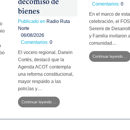
decomiso de
Comentarios:
0
bienes
En el marco de esta
Publicado en
Radio Ruta
celebración, el FOS
no
Norte
Seremi de Desarroll
nio
06/08/2026
y Familia invitaron a
Comentarios:
0
comunidad…
a
El vocero regional, Darwin
mbo
Continuar leyendo ...
Cortés, destacó que la
Agenda ACOT contempla
una reforma constitucional,
mayor respaldo a las
policías y…
Continuar leyendo ...