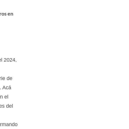
ros en
el 2024,
rie de
. Acá
n el
es del
sformando