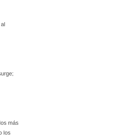
 al
surge;
 los más
o los