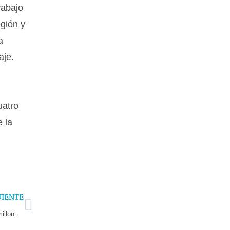
rabajo
egión y
a
aje.
uatro
e la
Next
UIENTE
Pequeños mineros de la Región de Coquimbo se benefician con $47 millones en equipamiento gracias al programa PAMMA