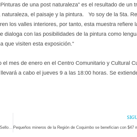
 Pinturas de una post naturaleza” es el resultado de un t
 naturaleza, el paisaje y la pintura. Yo soy de la 5ta. R
en los valles interiores, por tanto, esta muestra refiere l
e dialoga con las posibilidades de la pintura como lengu
 que visiten esta exposición.”
o el mes de enero en el Centro Comunitario y Cultural C
llevará a cabo el jueves 9 a las 18:00 horas. Se extiend
SIG
Jóvenes talentos literarios de coquimbo brillan en el VIII concurso «El Sello Gabriela Mistral»