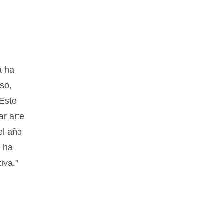
a ha
eso,
 Este
ar arte
el año
o ha
iva.”