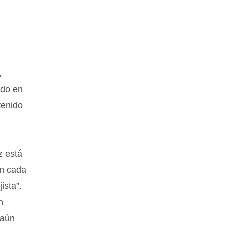
,
ado en
tenido
z está
en cada
ista”.
n
-aún