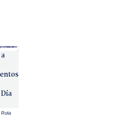
 a
entos
 Día
 Ruta