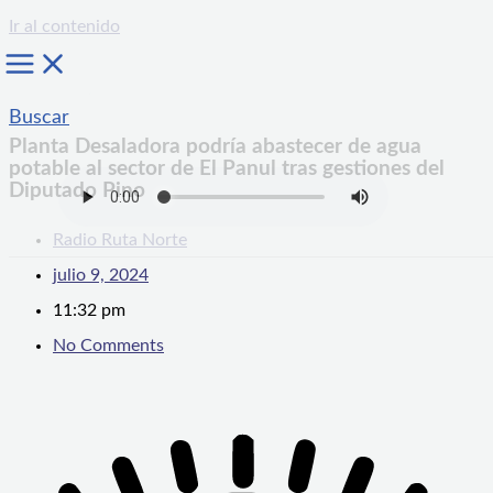
Ir al contenido
Buscar
Planta Desaladora podría abastecer de agua
potable al sector de El Panul tras gestiones del
Diputado Pino
Radio Ruta Norte
julio 9, 2024
11:32 pm
No Comments