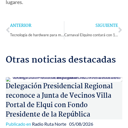
lugares.
Prev
Ne
ANTERIOR
SIGUIENTE
Tecnología de hardware para monitoreo en cordillera es presentada por CEAZA en Congreso Futuro 2025
Carnaval Elquino contará con 12 candidatas a reina y grandes eventos en esta versión 2025
Otras noticias destacadas
Delegación Presidencial Regional
reconoce a Junta de Vecinos Villa
Portal de Elqui con Fondo
Presidente de la República
Publicado en
Radio Ruta Norte
05/08/2026