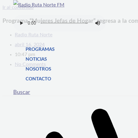
Ir al contenido
Programa “Mujeres Jefas de Hogar” regresa a la co
Radio Ruta Norte
abril 16, 2024
PROGRAMAS
10:47 pm
NOTICIAS
No Comments
NOSOTROS
CONTACTO
Buscar