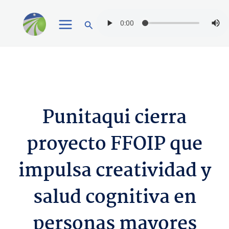
Ir
Buscar
al
contenido
Punitaqui cierra
proyecto FFOIP que
impulsa creatividad y
salud cognitiva en
personas mayores