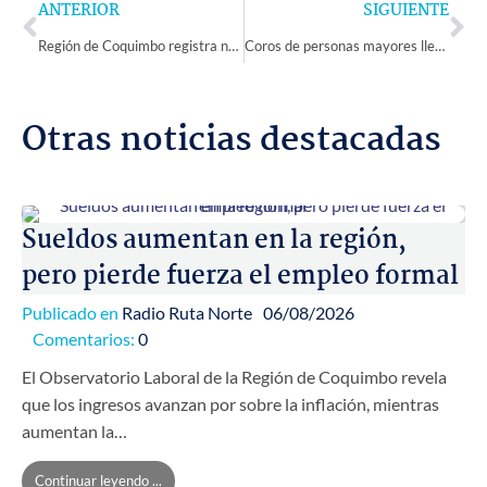
Prev
Ne
ANTERIOR
SIGUIENTE
Región de Coquimbo registra nuevo aumento del empleo y reducción de la desocupación en el trimestre julio–septiembre 2025
Coros de personas mayores llevaron la alegría de la música a Río Hurtado en el primer encuentro realizado en la región
Otras noticias destacadas
Sueldos aumentan en la región,
pero pierde fuerza el empleo formal
Publicado en
Radio Ruta Norte
06/08/2026
Comentarios:
0
El Observatorio Laboral de la Región de Coquimbo revela
que los ingresos avanzan por sobre la inflación, mientras
aumentan la…
Continuar leyendo ...