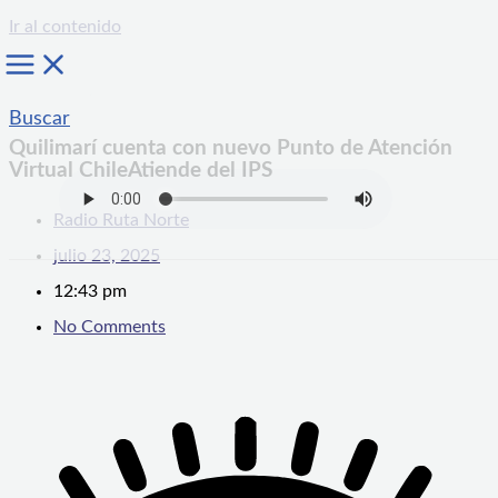
Ir al contenido
Buscar
Quilimarí cuenta con nuevo Punto de Atención
Virtual ChileAtiende del IPS
Radio Ruta Norte
julio 23, 2025
12:43 pm
No Comments