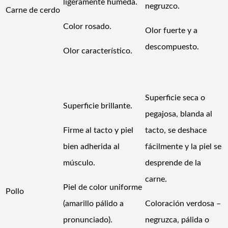
ligeramente húmeda.
negruzco.
Carne de cerdo
Color rosado.
Olor fuerte y a
descompuesto.
Olor característico.
Superficie seca o
Superficie brillante.
pegajosa, blanda al
Firme al tacto y piel
tacto, se deshace
bien adherida al
fácilmente y la piel se
músculo.
desprende de la
carne.
Piel de color uniforme
Pollo
(amarillo pálido a
Coloración verdosa –
pronunciado).
negruzca, pálida o